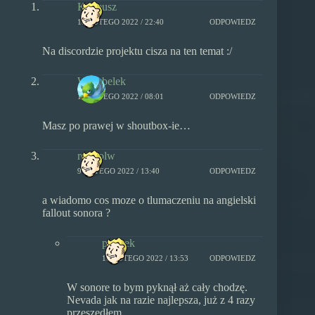
Kubeusz
10 LUTEGO 2022 / 22:40
ODPOWIEDZ
Na discordzie projektu cisza na ten temat :/
Wroobelek
10 LUTEGO 2022 / 08:01
ODPOWIEDZ
Masz po prawej w shoutbox-ie…
realzolw
9 LUTEGO 2022 / 13:40
ODPOWIEDZ
a wiadomo cos moze o tlumaczeniu na angielski
fallout sonora ?
pimpek
10 LUTEGO 2022 / 13:53
ODPOWIEDZ
W sonore to bym pyknął aż cały chodzę.
Nevada jak na razie najlepsza, już z 4 razy
przeszedłem.