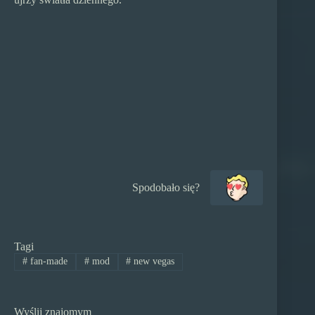
Tagi
#
fan-made
#
mod
#
new vegas
Wyślij znajomym