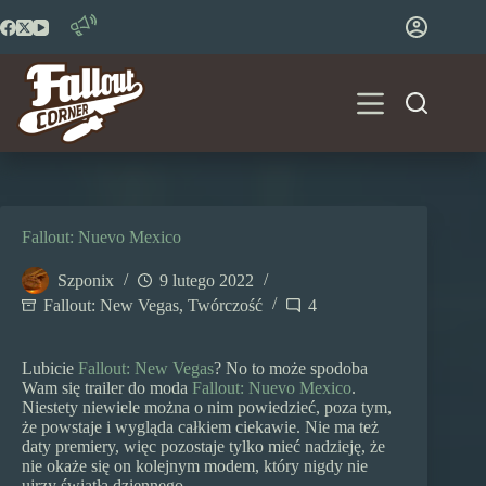
Przejdź
do
treści
Fallout: Nuevo Mexico
Szponix
9 lutego 2022
Fallout: New Vegas
,
Twórczość
4
Lubicie
Fallout: New Vegas
? No to może spodoba
Wam się trailer do moda
Fallout: Nuevo Mexico
.
Niestety niewiele można o nim powiedzieć, poza tym,
że powstaje i wygląda całkiem ciekawie. Nie ma też
daty premiery, więc pozostaje tylko mieć nadzieję, że
nie okaże się on kolejnym modem, który nigdy nie
ujrzy światła dziennego.